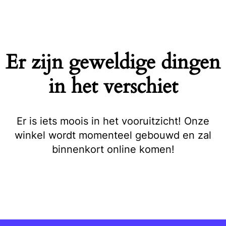
Naar
de
inhoud
springen
Er zijn geweldige dingen
in het verschiet
Er is iets moois in het vooruitzicht! Onze
winkel wordt momenteel gebouwd en zal
binnenkort online komen!