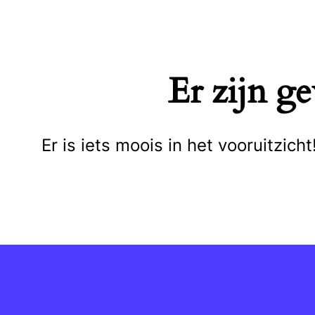
Naar
de
inhoud
Er zijn g
springen
Er is iets moois in het vooruitzi