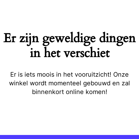
Naar
de
inhoud
springen
Er zijn geweldige dingen
in het verschiet
Er is iets moois in het vooruitzicht! Onze
winkel wordt momenteel gebouwd en zal
binnenkort online komen!