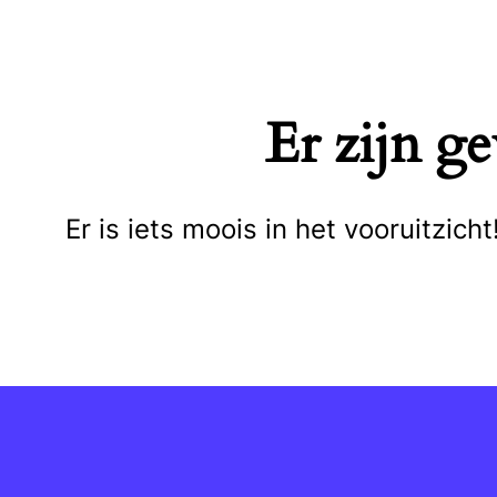
Naar
de
inhoud
Er zijn g
springen
Er is iets moois in het vooruitzi