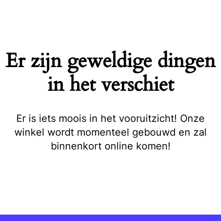
Naar
de
inhoud
springen
Er zijn geweldige dingen
in het verschiet
Er is iets moois in het vooruitzicht! Onze
winkel wordt momenteel gebouwd en zal
binnenkort online komen!