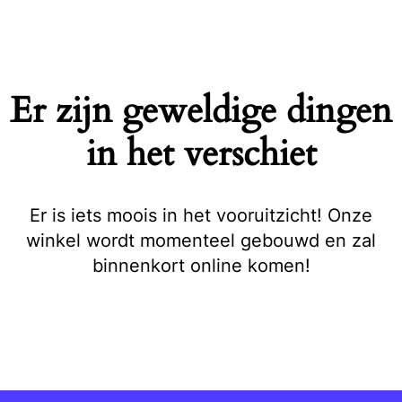
Naar
de
inhoud
springen
Er zijn geweldige dingen
in het verschiet
Er is iets moois in het vooruitzicht! Onze
winkel wordt momenteel gebouwd en zal
binnenkort online komen!