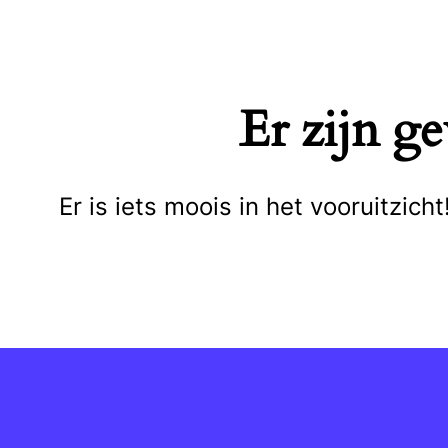
Naar
de
inhoud
Er zijn g
springen
Er is iets moois in het vooruitzi