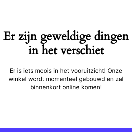
Naar
de
inhoud
springen
Er zijn geweldige dingen
in het verschiet
Er is iets moois in het vooruitzicht! Onze
winkel wordt momenteel gebouwd en zal
binnenkort online komen!