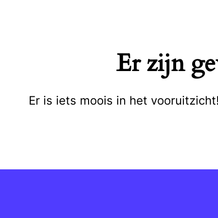
Naar
de
inhoud
Er zijn g
springen
Er is iets moois in het vooruitzi