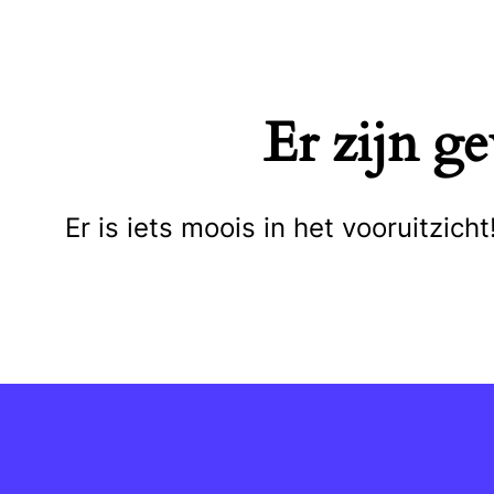
Naar
de
inhoud
Er zijn g
springen
Er is iets moois in het vooruitzi