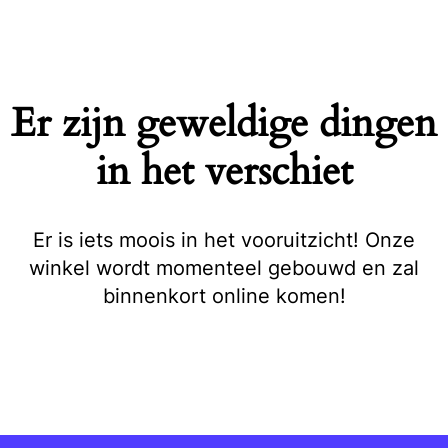
Naar
de
inhoud
springen
Er zijn geweldige dingen
in het verschiet
Er is iets moois in het vooruitzicht! Onze
winkel wordt momenteel gebouwd en zal
binnenkort online komen!