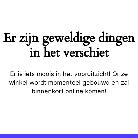
Naar
de
inhoud
springen
Er zijn geweldige dingen
in het verschiet
Er is iets moois in het vooruitzicht! Onze
winkel wordt momenteel gebouwd en zal
binnenkort online komen!