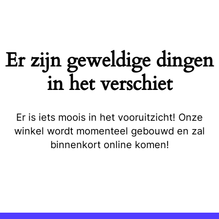
Naar
de
inhoud
springen
Er zijn geweldige dingen
in het verschiet
Er is iets moois in het vooruitzicht! Onze
winkel wordt momenteel gebouwd en zal
binnenkort online komen!