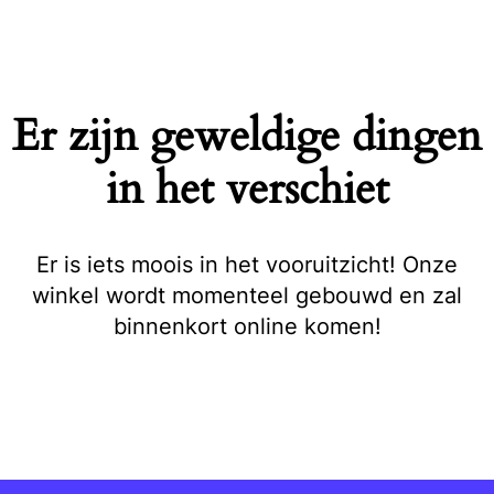
Naar
de
inhoud
springen
Er zijn geweldige dingen
in het verschiet
Er is iets moois in het vooruitzicht! Onze
winkel wordt momenteel gebouwd en zal
binnenkort online komen!