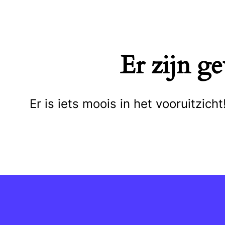
Naar
de
inhoud
Er zijn g
springen
Er is iets moois in het vooruitzi