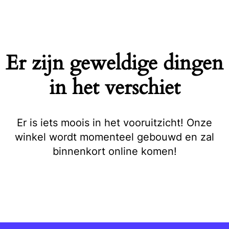
Naar
de
inhoud
springen
Er zijn geweldige dingen
in het verschiet
Er is iets moois in het vooruitzicht! Onze
winkel wordt momenteel gebouwd en zal
binnenkort online komen!