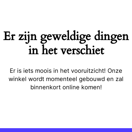
Naar
de
inhoud
springen
Er zijn geweldige dingen
in het verschiet
Er is iets moois in het vooruitzicht! Onze
winkel wordt momenteel gebouwd en zal
binnenkort online komen!