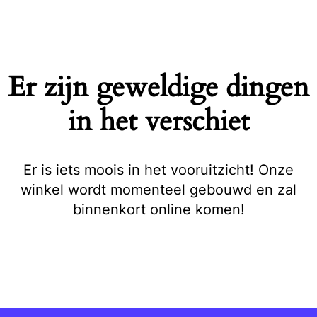
Naar
de
inhoud
springen
Er zijn geweldige dingen
in het verschiet
Er is iets moois in het vooruitzicht! Onze
winkel wordt momenteel gebouwd en zal
binnenkort online komen!