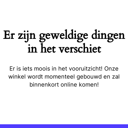
Naar
de
inhoud
springen
Er zijn geweldige dingen
in het verschiet
Er is iets moois in het vooruitzicht! Onze
winkel wordt momenteel gebouwd en zal
binnenkort online komen!