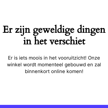
Naar
de
inhoud
springen
Er zijn geweldige dingen
in het verschiet
Er is iets moois in het vooruitzicht! Onze
winkel wordt momenteel gebouwd en zal
binnenkort online komen!