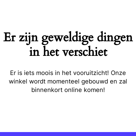
Naar
de
inhoud
springen
Er zijn geweldige dingen
in het verschiet
Er is iets moois in het vooruitzicht! Onze
winkel wordt momenteel gebouwd en zal
binnenkort online komen!