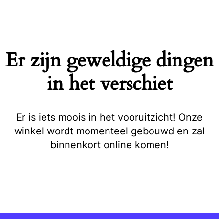
Naar
de
inhoud
springen
Er zijn geweldige dingen
in het verschiet
Er is iets moois in het vooruitzicht! Onze
winkel wordt momenteel gebouwd en zal
binnenkort online komen!