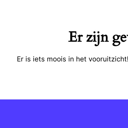
Naar
de
inhoud
Er zijn g
springen
Er is iets moois in het vooruitzi