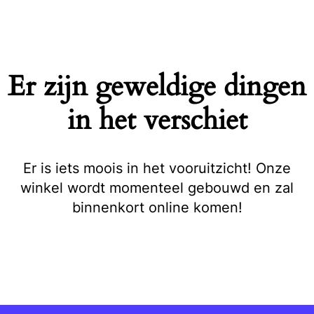
Naar
de
inhoud
springen
Er zijn geweldige dingen
in het verschiet
Er is iets moois in het vooruitzicht! Onze
winkel wordt momenteel gebouwd en zal
binnenkort online komen!