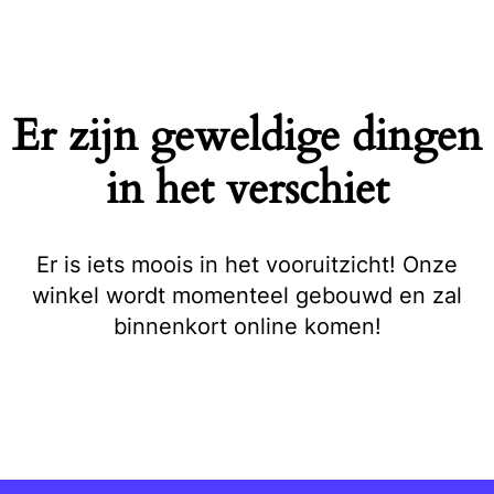
Naar
de
inhoud
springen
Er zijn geweldige dingen
in het verschiet
Er is iets moois in het vooruitzicht! Onze
winkel wordt momenteel gebouwd en zal
binnenkort online komen!