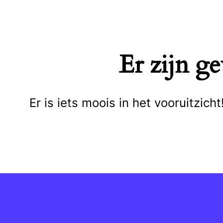
Naar
de
inhoud
Er zijn g
springen
Er is iets moois in het vooruitzi