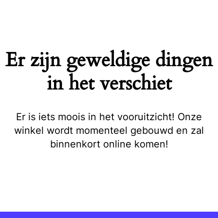
Naar
de
inhoud
springen
Er zijn geweldige dingen
in het verschiet
Er is iets moois in het vooruitzicht! Onze
winkel wordt momenteel gebouwd en zal
binnenkort online komen!