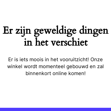
Naar
de
inhoud
springen
Er zijn geweldige dingen
in het verschiet
Er is iets moois in het vooruitzicht! Onze
winkel wordt momenteel gebouwd en zal
binnenkort online komen!