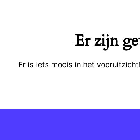
Naar
de
inhoud
Er zijn g
springen
Er is iets moois in het vooruitzi