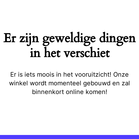
Naar
de
inhoud
springen
Er zijn geweldige dingen
in het verschiet
Er is iets moois in het vooruitzicht! Onze
winkel wordt momenteel gebouwd en zal
binnenkort online komen!