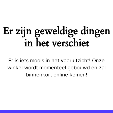
Naar
de
inhoud
springen
Er zijn geweldige dingen
in het verschiet
Er is iets moois in het vooruitzicht! Onze
winkel wordt momenteel gebouwd en zal
binnenkort online komen!