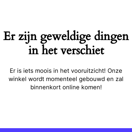
Naar
de
inhoud
springen
Er zijn geweldige dingen
in het verschiet
Er is iets moois in het vooruitzicht! Onze
winkel wordt momenteel gebouwd en zal
binnenkort online komen!