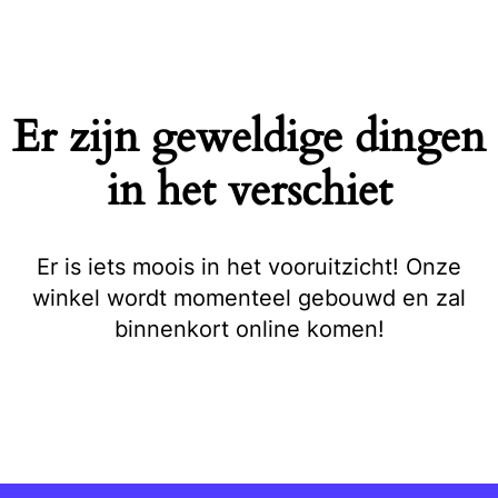
Naar
de
inhoud
springen
Er zijn geweldige dingen
in het verschiet
Er is iets moois in het vooruitzicht! Onze
winkel wordt momenteel gebouwd en zal
binnenkort online komen!