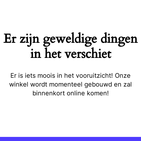
Naar
de
inhoud
springen
Er zijn geweldige dingen
in het verschiet
Er is iets moois in het vooruitzicht! Onze
winkel wordt momenteel gebouwd en zal
binnenkort online komen!