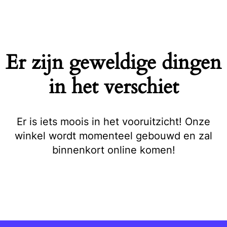
Naar
de
inhoud
springen
Er zijn geweldige dingen
in het verschiet
Er is iets moois in het vooruitzicht! Onze
winkel wordt momenteel gebouwd en zal
binnenkort online komen!