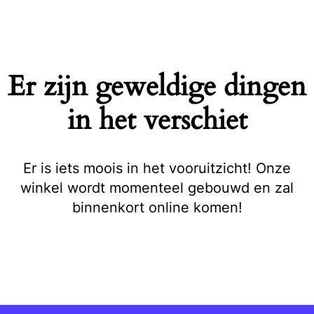
Naar
de
inhoud
springen
Er zijn geweldige dingen
in het verschiet
Er is iets moois in het vooruitzicht! Onze
winkel wordt momenteel gebouwd en zal
binnenkort online komen!