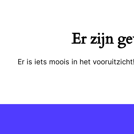
Naar
de
inhoud
Er zijn g
springen
Er is iets moois in het vooruitzi