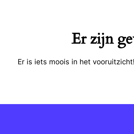
Naar
de
inhoud
Er zijn g
springen
Er is iets moois in het vooruitzi