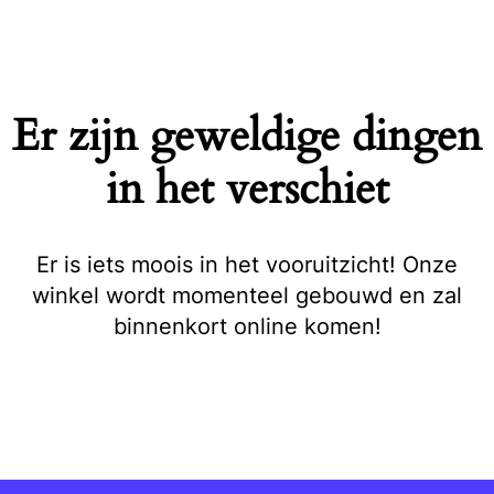
Naar
de
inhoud
springen
Er zijn geweldige dingen
in het verschiet
Er is iets moois in het vooruitzicht! Onze
winkel wordt momenteel gebouwd en zal
binnenkort online komen!