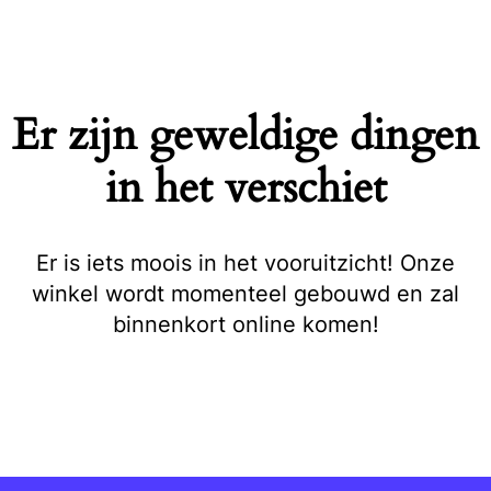
Naar
de
inhoud
springen
Er zijn geweldige dingen
in het verschiet
Er is iets moois in het vooruitzicht! Onze
winkel wordt momenteel gebouwd en zal
binnenkort online komen!