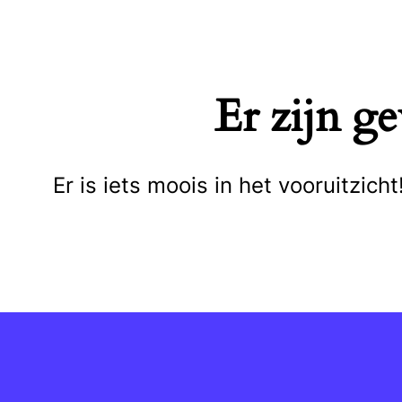
Naar
de
inhoud
Er zijn g
springen
Er is iets moois in het vooruitzi