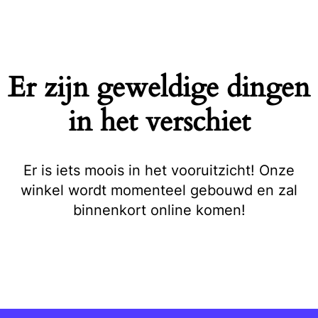
Naar
de
inhoud
springen
Er zijn geweldige dingen
in het verschiet
Er is iets moois in het vooruitzicht! Onze
winkel wordt momenteel gebouwd en zal
binnenkort online komen!