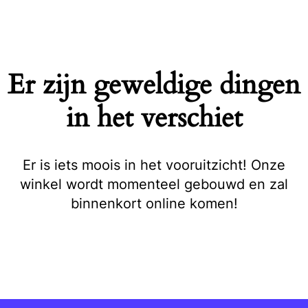
Naar
de
inhoud
springen
Er zijn geweldige dingen
in het verschiet
Er is iets moois in het vooruitzicht! Onze
winkel wordt momenteel gebouwd en zal
binnenkort online komen!