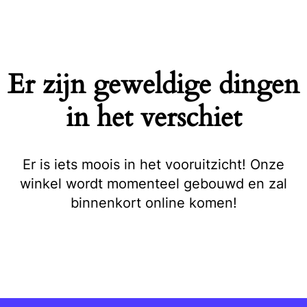
Naar
de
inhoud
springen
Er zijn geweldige dingen
in het verschiet
Er is iets moois in het vooruitzicht! Onze
winkel wordt momenteel gebouwd en zal
binnenkort online komen!