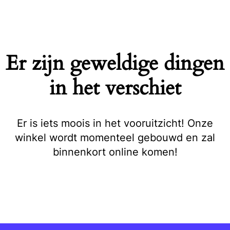
Naar
de
inhoud
springen
Er zijn geweldige dingen
in het verschiet
Er is iets moois in het vooruitzicht! Onze
winkel wordt momenteel gebouwd en zal
binnenkort online komen!