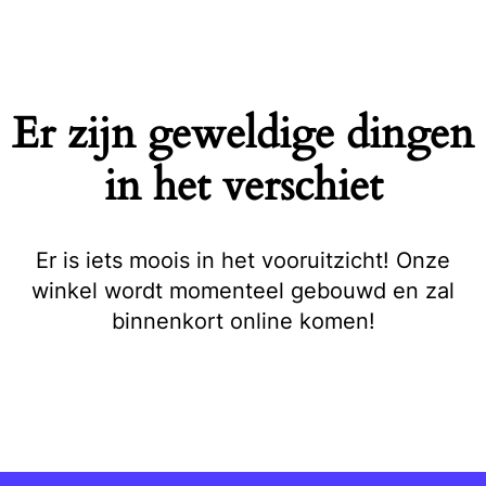
Naar
de
inhoud
springen
Er zijn geweldige dingen
in het verschiet
Er is iets moois in het vooruitzicht! Onze
winkel wordt momenteel gebouwd en zal
binnenkort online komen!