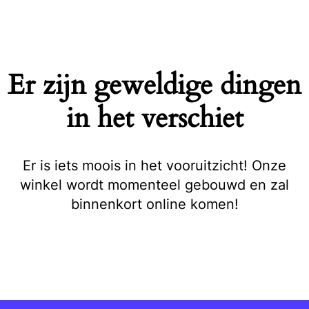
Naar
de
inhoud
springen
Er zijn geweldige dingen
in het verschiet
Er is iets moois in het vooruitzicht! Onze
winkel wordt momenteel gebouwd en zal
binnenkort online komen!