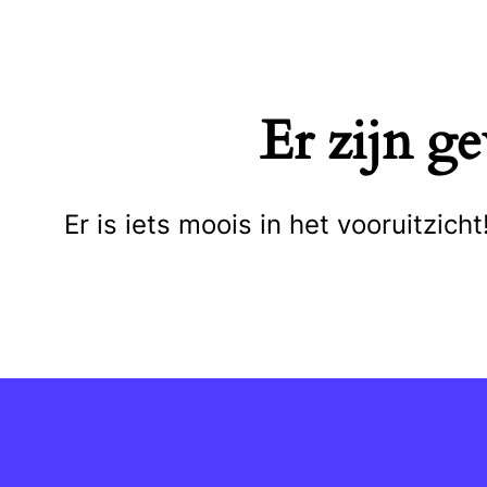
Naar
de
inhoud
Er zijn g
springen
Er is iets moois in het vooruitzi