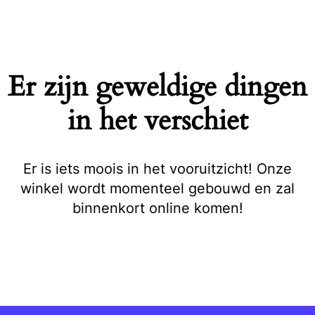
Naar
de
inhoud
springen
Er zijn geweldige dingen
in het verschiet
Er is iets moois in het vooruitzicht! Onze
winkel wordt momenteel gebouwd en zal
binnenkort online komen!