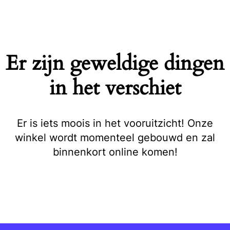
Naar
de
inhoud
springen
Er zijn geweldige dingen
in het verschiet
Er is iets moois in het vooruitzicht! Onze
winkel wordt momenteel gebouwd en zal
binnenkort online komen!